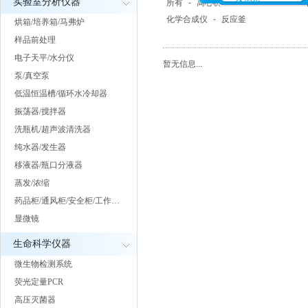
实验室分析仪器
所有
-
离心机
-
快速溶剂萃取仪
-
化学合成仪
-
反应釜
烘箱/培养箱/马弗炉
样品前处理
电子天平/水分仪
暂无信息...
泵/真空泵
低温恒温槽/循环水冷却器
振荡器/搅拌器
洗瓶机/超声波清洗器
纯水器/发生器
移液器/瓶口分液器
蒸发/浓缩
药品柜/通风柜/安全柜/工作…
显微镜
生命科学仪器
微生物检测系统
荧光定量PCR
高压灭菌器