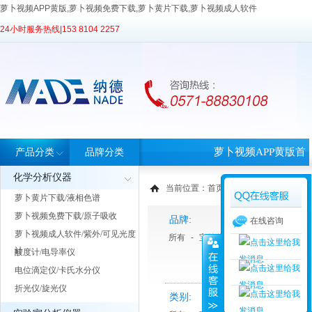
萝卜视频APP黄版,萝卜视频免费下载,萝卜黄片下载,萝卜视频成人软件
24小时服务热线|
153 8104 2257
萝卜视频APP黄版首
产品分类
品牌分类
化学分析仪器
页
当前位置：
首页
>
产品中心
> 产品分类
萝卜黄片下载/液相色谱
萝卜视频免费下载/原子吸收
品牌:
在线咨询
萝卜视频成人软件/紫外/可见光度
所有
-
宝德仪器
-
睿科
-
天美Tech
计
酸度计/电导率仪
电位滴定仪/卡氏水分仪
折光仪/旋光仪
类别: