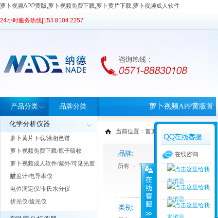
萝卜视频APP黄版,萝卜视频免费下载,萝卜黄片下载,萝卜视频成人软件
24小时服务热线|
153 8104 2257
萝卜视频APP黄版首
产品分类
品牌分类
化学分析仪器
页
当前位置：
首页
>
产品中心
> 产品分类
萝卜黄片下载/液相色谱
萝卜视频免费下载/原子吸收
品牌:
在线咨询
萝卜视频成人软件/紫外/可见光度
所有
-
宝德仪器
-
睿科
-
天美Tech
计
酸度计/电导率仪
电位滴定仪/卡氏水分仪
折光仪/旋光仪
类别: