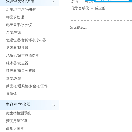
实验室分析仪器
所有
-
离心机
-
快速溶剂萃取仪
-
化学合成仪
-
反应釜
烘箱/培养箱/马弗炉
样品前处理
电子天平/水分仪
暂无信息...
泵/真空泵
低温恒温槽/循环水冷却器
振荡器/搅拌器
洗瓶机/超声波清洗器
纯水器/发生器
移液器/瓶口分液器
蒸发/浓缩
药品柜/通风柜/安全柜/工作…
显微镜
生命科学仪器
微生物检测系统
荧光定量PCR
高压灭菌器