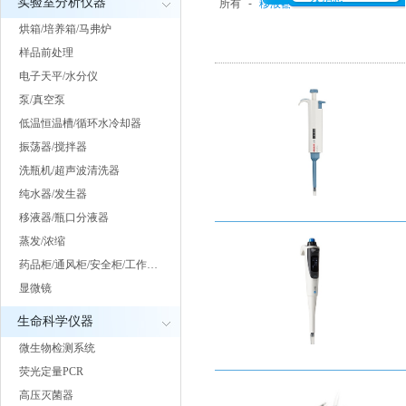
实验室分析仪器
所有
-
移液器
-
分液器
-
助吸器
烘箱/培养箱/马弗炉
样品前处理
电子天平/水分仪
泵/真空泵
低温恒温槽/循环水冷却器
振荡器/搅拌器
洗瓶机/超声波清洗器
纯水器/发生器
移液器/瓶口分液器
蒸发/浓缩
药品柜/通风柜/安全柜/工作…
显微镜
生命科学仪器
微生物检测系统
荧光定量PCR
高压灭菌器