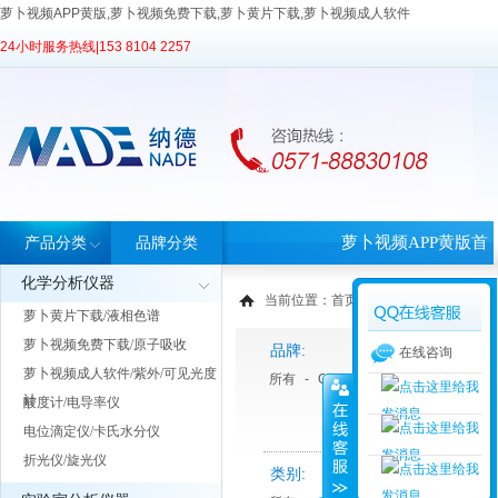
萝卜视频APP黄版,萝卜视频免费下载,萝卜黄片下载,萝卜视频成人软件
24小时服务热线|
153 8104 2257
萝卜视频APP黄版首
产品分类
品牌分类
化学分析仪器
页
当前位置：
首页
>
产品中心
> 产品分类
萝卜黄片下载/液相色谱
萝卜视频免费下载/原子吸收
品牌:
在线咨询
萝卜视频成人软件/紫外/可见光度
所有
-
Ohaus 奥豪斯
-
瑞士帝肯
计
酸度计/电导率仪
电位滴定仪/卡氏水分仪
折光仪/旋光仪
类别: