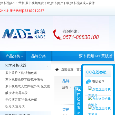
萝卜视频APP黄版,萝卜视频免费下载,萝卜黄片下载,萝卜视频成人软件
24小时服务热线|
153 8104 2257
萝卜视频APP黄版首
产品分类
品牌分类
化学分析仪器
页
当前位置：
首页
>
产品中心
> 产品分类
萝卜黄片下载/液相色谱
萝卜视频免费下载/原子吸收
品牌:
在线咨询
萝卜视频成人软件/紫外/可见光度
所有
-
天美Techcomp
-
Roche 罗
计
酸度计/电导率仪
电位滴定仪/卡氏水分仪
折光仪/旋光仪
类别: