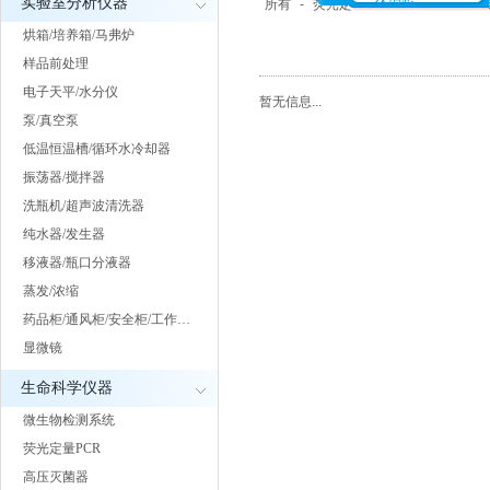
实验室分析仪器
所有
-
荧光定量PCR
-
PCR仪
-
烘箱/培养箱/马弗炉
样品前处理
电子天平/水分仪
暂无信息...
泵/真空泵
低温恒温槽/循环水冷却器
振荡器/搅拌器
洗瓶机/超声波清洗器
纯水器/发生器
移液器/瓶口分液器
蒸发/浓缩
药品柜/通风柜/安全柜/工作…
显微镜
生命科学仪器
微生物检测系统
荧光定量PCR
高压灭菌器